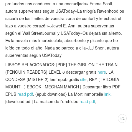
profundos nos conducen a una encrucijada».Emma Scott,
autora superventas según USAToday«La trilogía Ravenhood os
sacará de los límites de vuestra zona de confort y le echará el
lazo a vuestro corazón».Jewel E. Ann, autora superventas
según el Wall StreetJournal y USAToday«Os dejará sin aliento.
Es la novela más impredecible, absorbente y picante que he
leído en todo el año. Nada se parece a ella».LJ Shen, autora
superventas según USAToday
LIBROS RELACIONADOS: [PDF] THE GIRL ON THE TRAIN
(PENGUIN READERS) LEVEL 6 descargar gratis
here
, LA
CONDESA (MISTER 2) leer epub gratis
site
, REY (TRILOGÍA
MOUNT 1) EBOOK | MEGHAN MARCH | Descargar libro PDF
EPUB
read pdf
, {epub download} La Mort immortelle
link
,
[download pdf] La maison de l'orchidée
read pdf
,